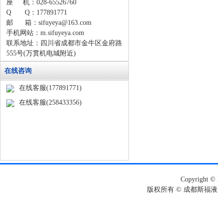
座 机：028-65526760
Q Q：177891771
邮 箱：sifuyeya@163.com
手机网站：m.sifuyeya.com
联系地址：四川省成都市金牛区金府路
555号(万贯机电城附近)
在线咨询
在线客服(177891771)
在线客服(258433356)
Copyright © 
版权所有 © 成都斯福液