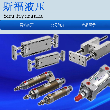
网站首页
公司简介
产品展示