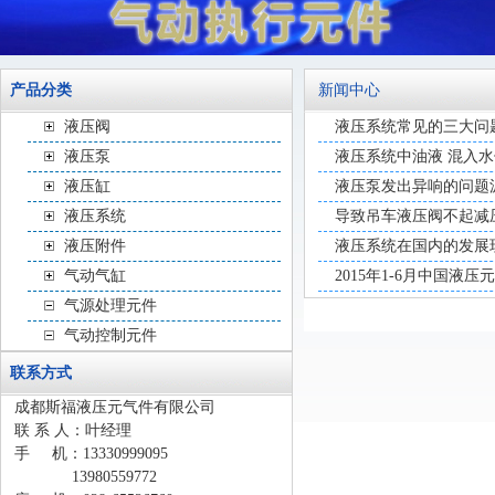
产品分类
新闻中心
液压阀
液压系统常见的三大问
液压泵
液压系统中油液 混入
液压缸
液压泵发出异响的问题
液压系统
导致吊车液压阀不起减
液压附件
液压系统在国内的发展
气动气缸
2015年1-6月中国液
气源处理元件
气动控制元件
联系方式
成都斯福液压元气件有限公司
联 系 人：叶经理
手 机：13330999095
13980559772