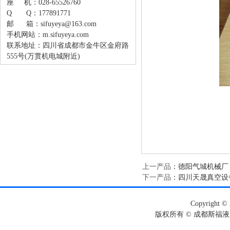
座 机：028-65526760
Q Q：177891771
邮 箱：sifuyeya@163.com
手机网站：m.sifuyeya.com
联系地址：四川省成都市金牛区金府路
555号(万贯机电城附近)
上一产品
：
德阳气城机械厂
下一产品
：
四川天晟真空设
Copyright © 
版权所有 © 成都斯福液